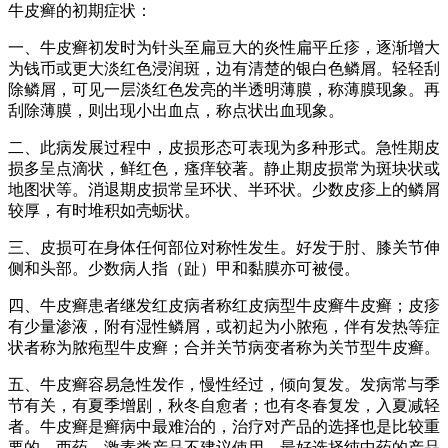
牛皮癣的初期症状：
一、牛皮癣初发时为针头至扁豆大的炎性扁平丘疹，逐渐增大
为钱币或更大淡红色浸润斑，边有清楚的银白色鳞屑。轻轻刮
除鳞屑，可见一层淡红色发亮的半透明薄膜，称薄膜现象。再
刮除薄膜，则出现小出血点，称点状出血现象。
二、此病发展过程中，皮损形态可表现为多种形式。急性期皮
损多呈点滴状，鲜红色，瘙痒较著。静止期皮损常为斑块状或
地图状等。消退期皮损常呈环状、半环状。少数皮疹上的鳞屑
较厚，有时堆积如壳蛎状。
三、皮损可在身体任何部位对称性发生。好发于肘、膝关节伸
侧和头部。少数病人指（趾）甲和黏膜亦可被侵。
四、牛皮癣患者继发红皮病者称红皮病型牛皮癣牛皮癣；皮疹
有少量渗液，附有湿性鳞屑，或初起为小脓疱，伴有发热等症
状者称为脓疱型牛皮癣；合并关节病变者称为关节型牛皮癣。
五、牛皮癣容易急性发作，慢性经过，倾向复发。发病常与季
节有关，有夏季增剧，秋冬自愈者；也有冬春复发，入夏减轻
者。牛皮癣是癣病中最难治的，治疗对产品的选择也是比较重
要的，西药，激素类产品不建议使用，最好选择纯中药的产品